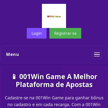
Login
Registrar-se
Menu
📱 001Win Game A Melhor
Plataforma de Apostas
Cadastre-se na 001Win Game para ganhar bônus
no cadastro e em cada recarga. Com a 001Win