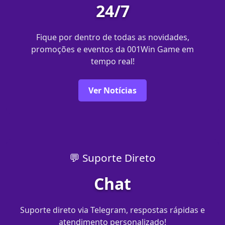
24/7
Fique por dentro de todas as novidades,
promoções e eventos da 001Win Game em
tempo real!
Ver Notícias
💬 Suporte Direto
Chat
Suporte direto via Telegram, respostas rápidas e
atendimento personalizado!