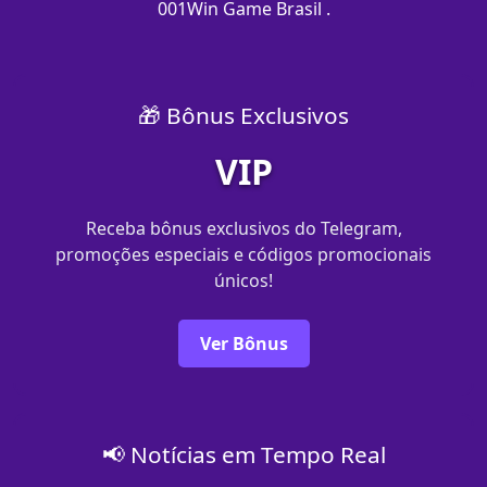
001Win Game Brasil .
🎁 Bônus Exclusivos
VIP
Receba bônus exclusivos do Telegram,
promoções especiais e códigos promocionais
únicos!
Ver Bônus
📢 Notícias em Tempo Real