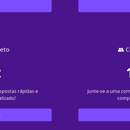
reto
👥 
t
espostas rápidas e
Junte-se a uma com
lizado!
compa
e