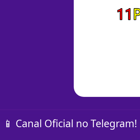
📱 Canal Oficial no Telegram!