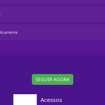
a
aticamente
SEGUIR AGORA
Acessos