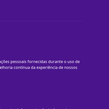
ações pessoais fornecidas durante o uso de
elhoria contínua da experiência de nossos