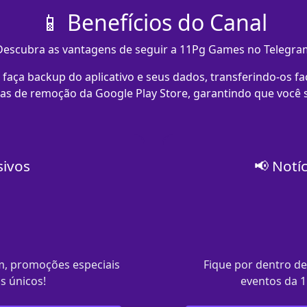
📱 Benefícios do Canal
Descubra as vantagens de seguir a 11Pg Games no Telegra
aça backup do aplicativo e seus dados, transferindo-os fa
cas de remoção da Google Play Store, garantindo que você 
sivos
📢 Notí
m, promoções especiais
Fique por dentro d
s únicos!
eventos da 