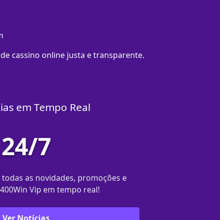
m
de cassino online justa e transparente.
cias em Tempo Real
24/7
e todas as novidades, promoções e
1400Win Vip em tempo real!
Ver Notícias