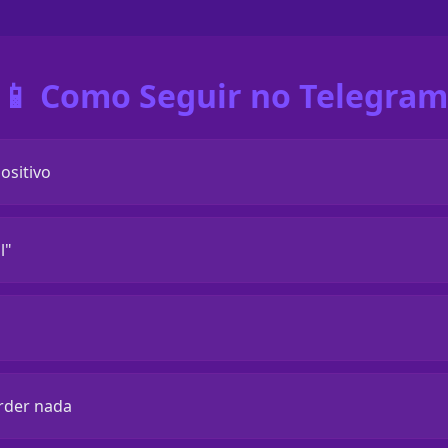
📱 Como Seguir no Telegram
ositivo
l"
erder nada