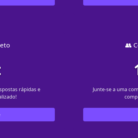
reto
👥 
t
espostas rápidas e
Junte-se a uma com
lizado!
compa
e