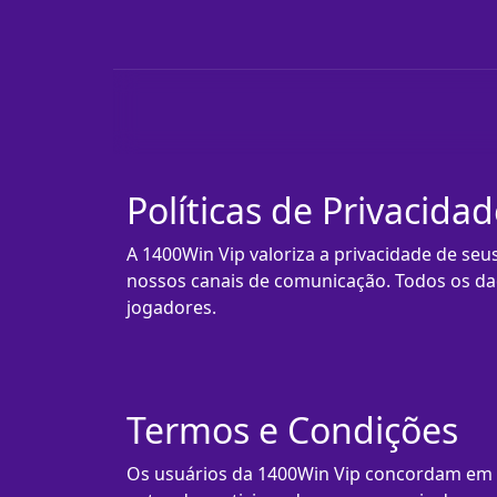
Políticas de Privacida
A 1400Win Vip valoriza a privacidade de se
nossos canais de comunicação. Todos os dad
jogadores.
Termos e Condições
Os usuários da 1400Win Vip concordam em re