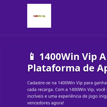
📱 1400Win Vip 
Plataforma de A
Cadastre-se na 1400Win Vip para ganha
cada recarga. Com a 1400Win Vip, você
incríveis e uma experiência de jogo inig
vencedores agora!