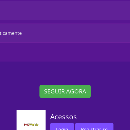
a
aticamente
SEGUIR AGORA
Acessos
Login
Registrar-se