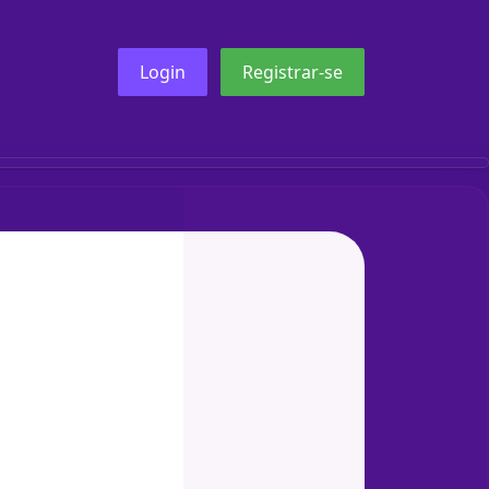
Login
Registrar-se