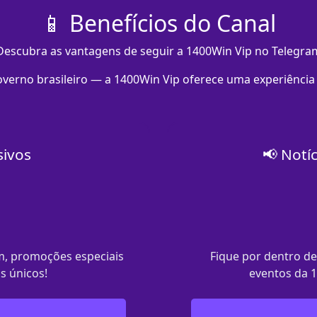
📱 Benefícios do Canal
Descubra as vantagens de seguir a 1400Win Vip no Telegra
overno brasileiro — a 1400Win Vip oferece uma experiência 
sivos
📢 Notí
m, promoções especiais
Fique por dentro d
s únicos!
eventos da 