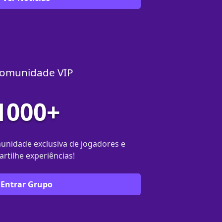
Comunidade VIP
1000+
unidade exclusiva de jogadores e
rtilhe experiências!
Entrar Grupo