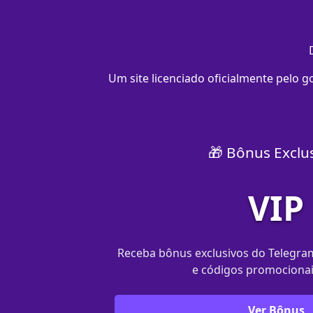
Um site licenciado oficialmente pelo g
🎁 Bônus Exclu
VIP
Receba bônus exclusivos do Telegra
e códigos promocionai
Ver Bônus