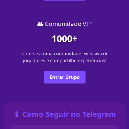
👥 Comunidade VIP
1000+
Junte-se a uma comunidade exclusiva de
jogadores e compartilhe experiências!
Entrar Grupo
📱 Como Seguir no Telegram