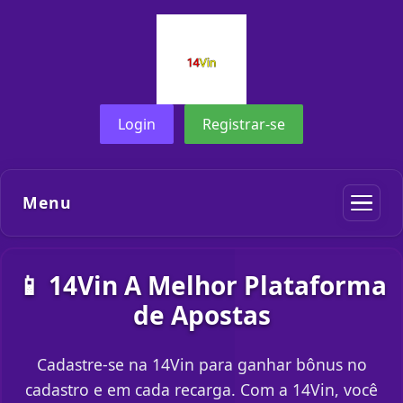
Login
Registrar-se
Menu
📱 14Vin A Melhor Plataforma
de Apostas
Cadastre-se na 14Vin para ganhar bônus no
cadastro e em cada recarga. Com a 14Vin, você