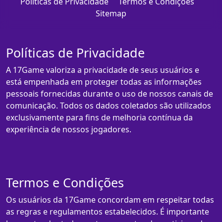
Políticas de Privacidade
Termos e Condições
Sitemap
Políticas de Privacidade
A 17Game valoriza a privacidade de seus usuários e
está empenhada em proteger todas as informações
pessoais fornecidas durante o uso de nossos canais de
comunicação. Todos os dados coletados são utilizados
exclusivamente para fins de melhoria contínua da
experiência de nossos jogadores.
Termos e Condições
Os usuários da 17Game concordam em respeitar todas
as regras e regulamentos estabelecidos. É importante