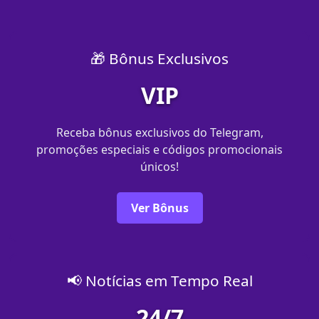
🎁 Bônus Exclusivos
VIP
Receba bônus exclusivos do Telegram,
promoções especiais e códigos promocionais
únicos!
Ver Bônus
📢 Notícias em Tempo Real
24/7