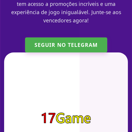
tem acesso a promoções incríveis e uma
experiência de jogo inigualável. Junte-se aos
vencedores agora!
SEGUIR NO TELEGRAM