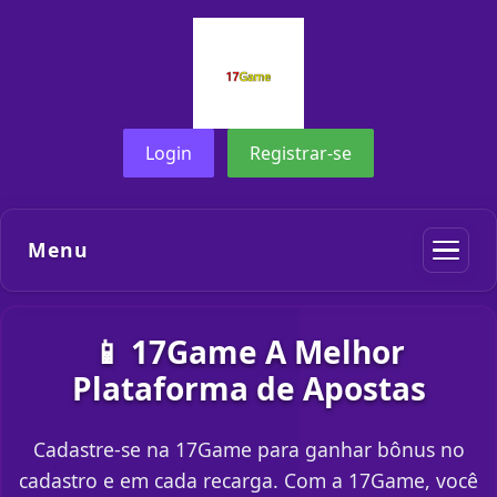
Login
Registrar-se
Menu
📱 17Game A Melhor
Plataforma de Apostas
Cadastre-se na 17Game para ganhar bônus no
cadastro e em cada recarga. Com a 17Game, você