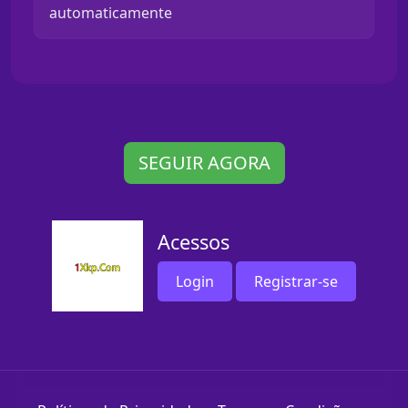
automaticamente
SEGUIR AGORA
Acessos
Login
Registrar-se