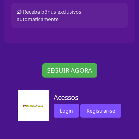
🎁 Receba bônus exclusivos
automaticamente
SEGUIR AGORA
Acessos
Login
Registrar-se