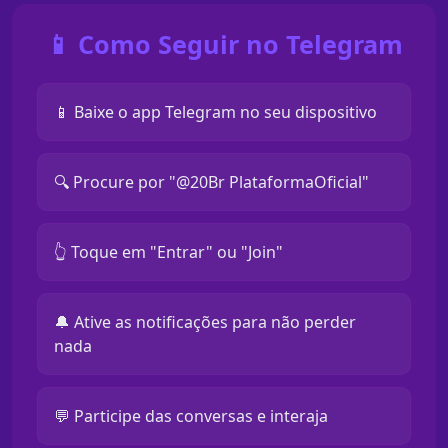
📱 Como Seguir no Telegram
📱 Baixe o app Telegram no seu dispositivo
🔍 Procure por "@20Br PlataformaOficial"
👆 Toque em "Entrar" ou "Join"
🔔 Ative as notificações para não perder
nada
💬 Participe das conversas e interaja