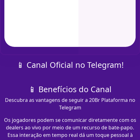
📱 Canal Oficial no Telegram!
📱 Benefícios do Canal
Descubra as vantagens de seguir a 20Br Plataforma no
Telegram
Os jogadores podem se comunicar diretamente com os
dealers ao vivo por meio de um recurso de bate-papo.
Essa interação em tempo real dá um toque pessoal à