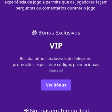
experiência de jogo e permite que os jogadores façam
perguntas ou comentários durante o jogo.
🎁 Bônus Exclusivos
VIP
Receba bônus exclusivos do Telegram,
promoções especiais e códigos promocionais
únicos!
Ver Bônus
📢 Notícias em Tempo Real