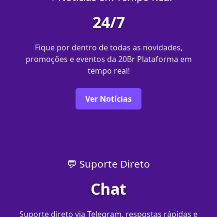
24/7
Fique por dentro de todas as novidades,
promoções e eventos da 20Br Plataforma em
tempo real!
Ver Notícias
💬 Suporte Direto
Chat
Suporte direto via Telegram, respostas rápidas e