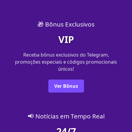
🎁 Bônus Exclusivos
VIP
Receba bônus exclusivos do Telegram,
promoções especiais e códigos promocionais
únicos!
Ver Bônus
📢 Notícias em Tempo Real
24/7