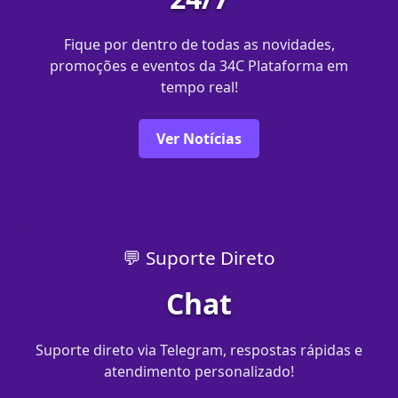
Fique por dentro de todas as novidades,
promoções e eventos da 34C Plataforma em
tempo real!
Ver Notícias
💬 Suporte Direto
Chat
Suporte direto via Telegram, respostas rápidas e
atendimento personalizado!