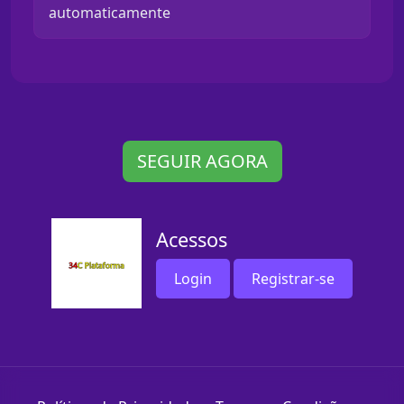
automaticamente
SEGUIR AGORA
Acessos
Login
Registrar-se