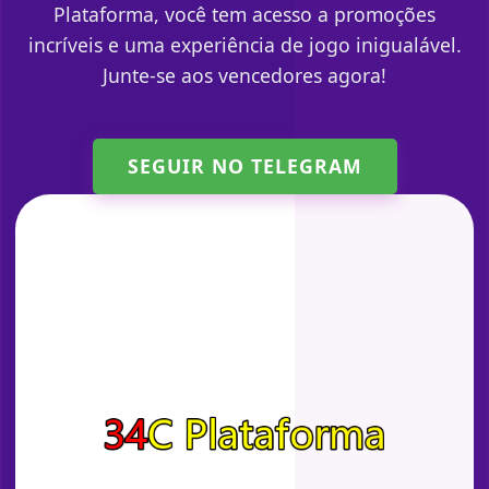
Plataforma, você tem acesso a promoções
incríveis e uma experiência de jogo inigualável.
Junte-se aos vencedores agora!
SEGUIR NO TELEGRAM