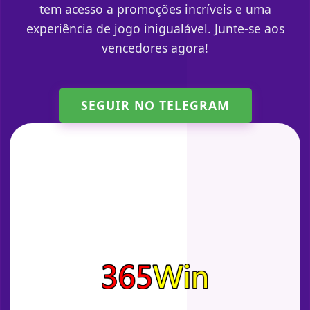
tem acesso a promoções incríveis e uma
experiência de jogo inigualável. Junte-se aos
vencedores agora!
SEGUIR NO TELEGRAM