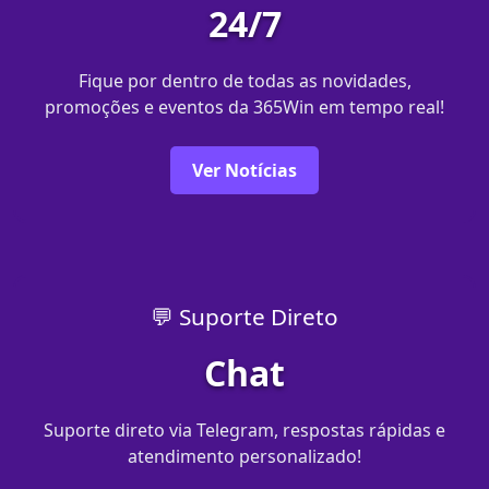
24/7
Fique por dentro de todas as novidades,
promoções e eventos da 365Win em tempo real!
Ver Notícias
💬 Suporte Direto
Chat
Suporte direto via Telegram, respostas rápidas e
atendimento personalizado!