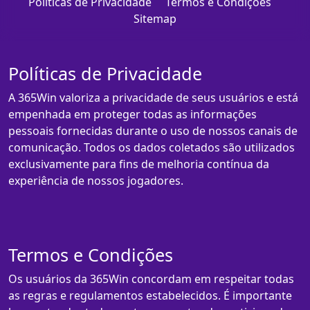
Políticas de Privacidade
Termos e Condições
Sitemap
Políticas de Privacidade
A 365Win valoriza a privacidade de seus usuários e está
empenhada em proteger todas as informações
pessoais fornecidas durante o uso de nossos canais de
comunicação. Todos os dados coletados são utilizados
exclusivamente para fins de melhoria contínua da
experiência de nossos jogadores.
Termos e Condições
Os usuários da 365Win concordam em respeitar todas
as regras e regulamentos estabelecidos. É importante