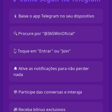
📱 Baixe o app Telegram no seu dispositivo
🔍 Procure por "@365WinOficial"
👆 Toque em "Entrar" ou "Join"
🔔 Ative as notificações para não perder
nada
💬 Participe das conversas e interaja
🎁 Receba bônus exclusivos