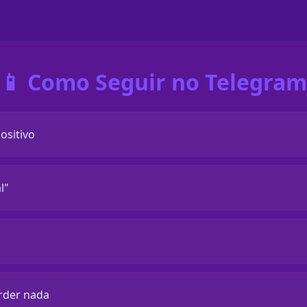
📱 Como Seguir no Telegram
ositivo
l"
erder nada