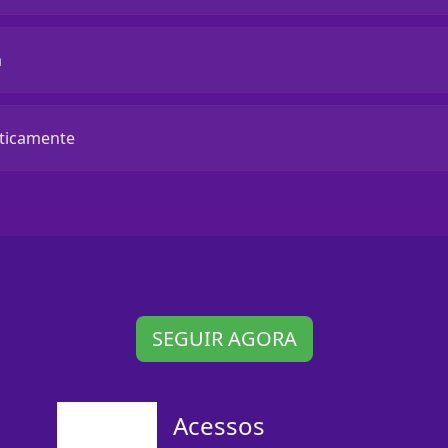
a
aticamente
SEGUIR AGORA
Acessos