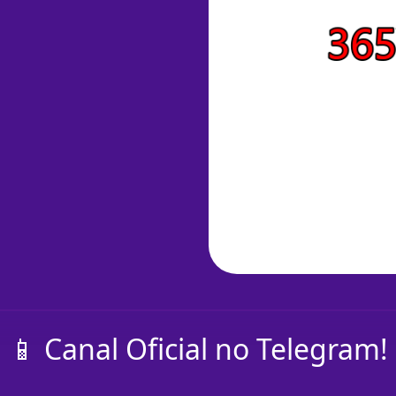
📱 Canal Oficial no Telegram!