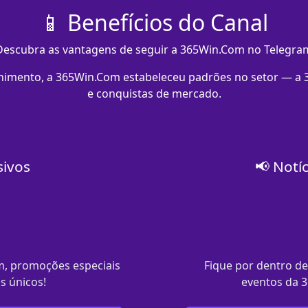
📱 Benefícios do Canal
Descubra as vantagens de seguir a 365Win.Com no Telegra
enimento, a 365Win.Com estabeleceu padrões no setor — a 3
e conquistas de mercado.
sivos
📢 Notí
m, promoções especiais
Fique por dentro d
s únicos!
eventos da 