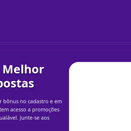
 Melhor
postas
r bônus no cadastro e em
 tem acesso a promoções
ualável. Junte-se aos