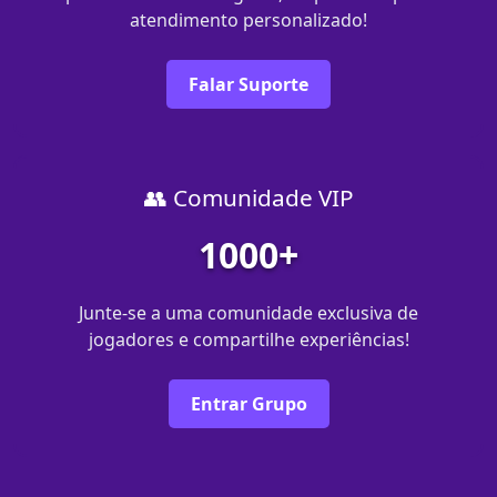
atendimento personalizado!
Falar Suporte
👥 Comunidade VIP
1000+
Junte-se a uma comunidade exclusiva de
jogadores e compartilhe experiências!
Entrar Grupo