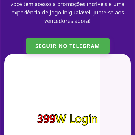
você tem acesso a promoções incríveis e uma
experiência de jogo inigualável. Junte-se aos
vencedores agora!
SEGUIR NO TELEGRAM