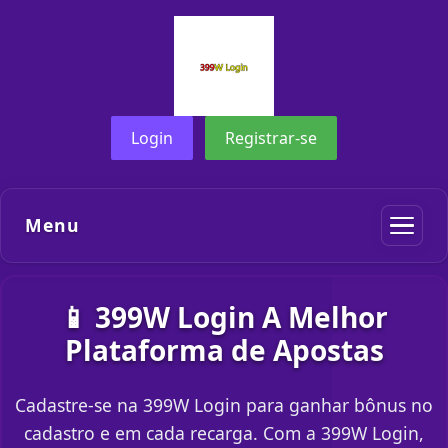
Login
Registrar-se
Menu
📱 399W Login A Melhor
Plataforma de Apostas
Cadastre-se na 399W Login para ganhar bônus no
cadastro e em cada recarga. Com a 399W Login,