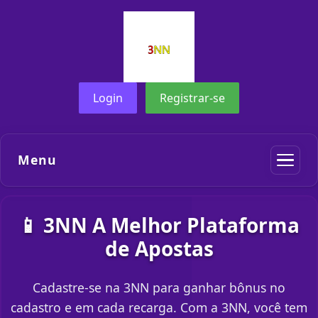
Login
Registrar-se
Menu
📱 3NN A Melhor Plataforma
de Apostas
Cadastre-se na 3NN para ganhar bônus no
cadastro e em cada recarga. Com a 3NN, você tem