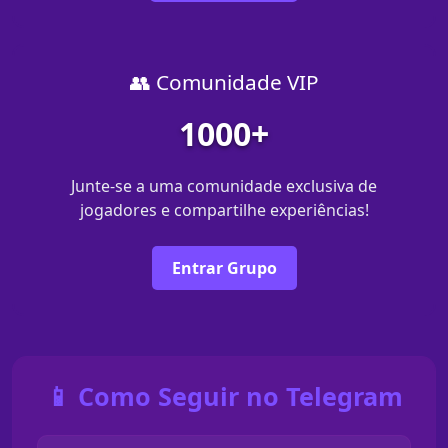
👥 Comunidade VIP
1000+
Junte-se a uma comunidade exclusiva de
jogadores e compartilhe experiências!
Entrar Grupo
📱 Como Seguir no Telegram