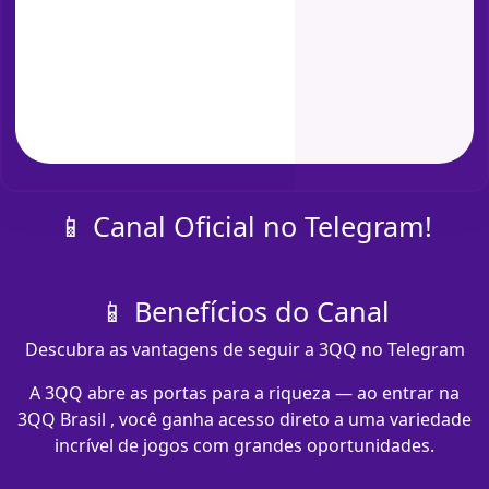
📱 Canal Oficial no Telegram!
📱 Benefícios do Canal
Descubra as vantagens de seguir a 3QQ no Telegram
A 3QQ abre as portas para a riqueza — ao entrar na
3QQ Brasil , você ganha acesso direto a uma variedade
incrível de jogos com grandes oportunidades.