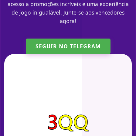
acesso a promoções incríveis e uma experiência
de jogo inigualável. Junte-se aos vencedores
agora!
SEGUIR NO TELEGRAM