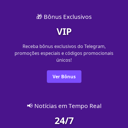
🎁 Bônus Exclusivos
VIP
Receba bônus exclusivos do Telegram,
promoções especiais e códigos promocionais
únicos!
Ver Bônus
📢 Notícias em Tempo Real
24/7