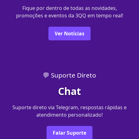
Fique por dentro de todas as novidades,
promoções e eventos da 3QQ em tempo real!
Ver Notícias
💬 Suporte Direto
Chat
Suporte direto via Telegram, respostas rápidas e
atendimento personalizado!
Falar Suporte