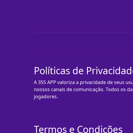
Políticas de Privacida
A 3SS APP valoriza a privacidade de seus u
nossos canais de comunicação. Todos os dad
jogadores.
Termos e Condições