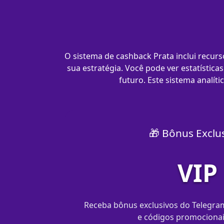
O sistema de cashback Prata inclui recu
sua estratégia. Você pode ver estatístic
futuro. Este sistema analít
🎁 Bônus Exclu
VIP
Receba bônus exclusivos do Telegra
e códigos promocionai