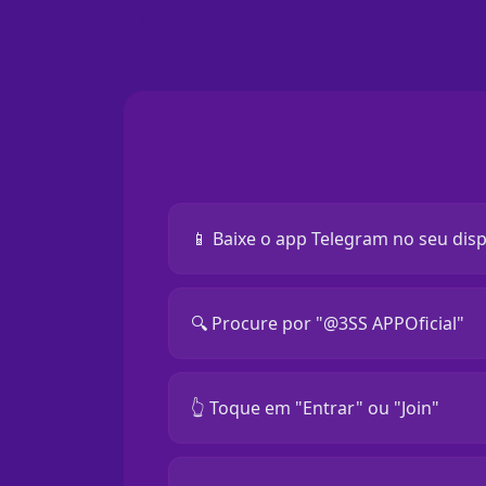
📱 Baixe o app Telegram no seu disp
🔍 Procure por "@3SS APPOficial"
👆 Toque em "Entrar" ou "Join"