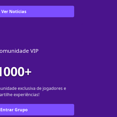
Ver Notícias
Comunidade VIP
1000+
unidade exclusiva de jogadores e
rtilhe experiências!
Entrar Grupo