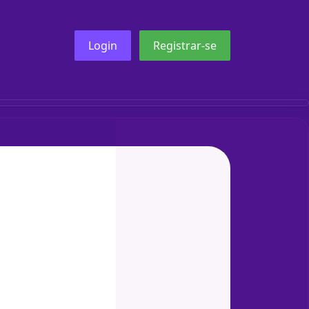
Login
Registrar-se