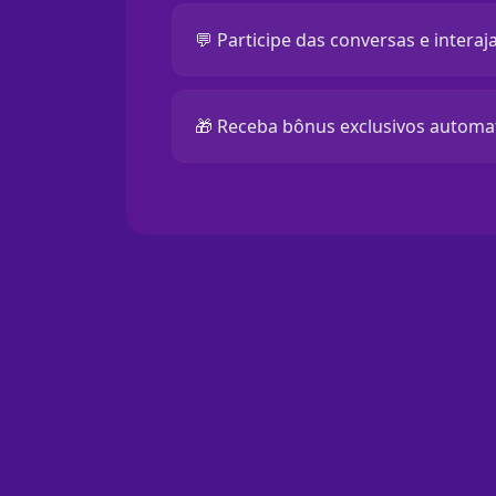
💬 Participe das conversas e interaj
🎁 Receba bônus exclusivos autom