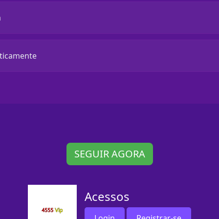
a
aticamente
SEGUIR AGORA
Acessos
Login
Registrar-se