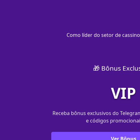
Como líder do setor de cassinos
🎁 Bônus Exclu
VIP
Receba bônus exclusivos do Telegra
e códigos promocionai
Ver Bônus