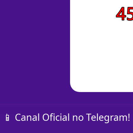
📱 Canal Oficial no Telegram!