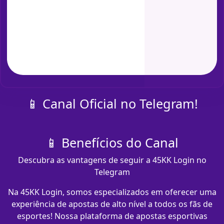
📱 Canal Oficial no Telegram!
📱 Benefícios do Canal
Descubra as vantagens de seguir a 45KK Login no
Telegram
Na 45KK Login, somos especializados em oferecer uma
experiência de apostas de alto nível a todos os fãs de
esportes! Nossa plataforma de apostas esportivas