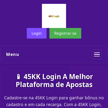
Login
Registrar-se
Menu
📱 45KK Login A Melhor
Plataforma de Apostas
Cadastre-se na 45KK Login para ganhar bônus no
cadastro e em cada recarga. Com a 45KK Login,