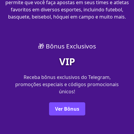
permite que você faça apostas em seus times e atletas
favoritos em diversos esportes, incluindo futebol,
basquete, beisebol, hóquei em campo e muito mais.
🎁 Bônus Exclusivos
VIP
Receba bônus exclusivos do Telegram,
promoções especiais e códigos promocionais
únicos!
Ver Bônus