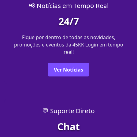
📢 Notícias em Tempo Real
24/7
Fique por dentro de todas as novidades,
promoções e eventos da 45KK Login em tempo
real!
Ver Notícias
💬 Suporte Direto
Chat