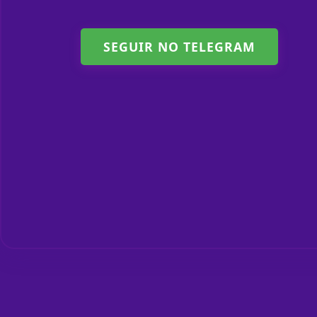
SEGUIR NO TELEGRAM