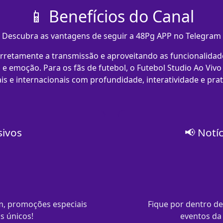
📱 Benefícios do Canal
Descubra as vantagens de seguir a 48Pg APP no Telegram
rretamente a transmissão e aproveitando as funcionalidades
e emoção. Para os fãs de futebol, o Futebol Studio Ao Viv
is e internacionais com profundidade, interatividade e prat
sivos
📢 Notí
m, promoções especiais
Fique por dentro d
s únicos!
eventos da