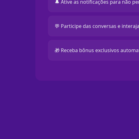
🔔 Ative as notificações para não p
💬 Participe das conversas e interaj
🎁 Receba bônus exclusivos autom