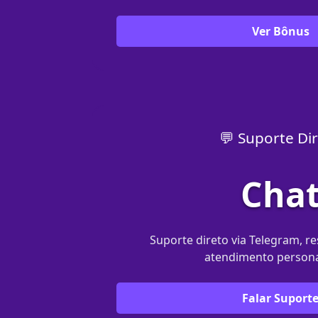
Ver Bônus
💬 Suporte Di
Cha
Suporte direto via Telegram, r
atendimento persona
Falar Suport