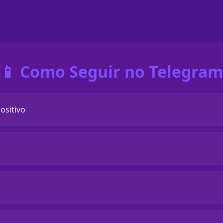
📱 Como Seguir no Telegram
ositivo