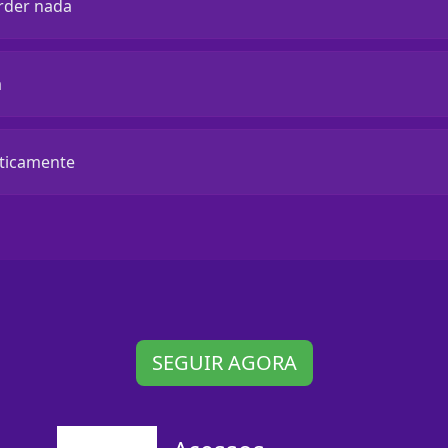
erder nada
a
aticamente
SEGUIR AGORA