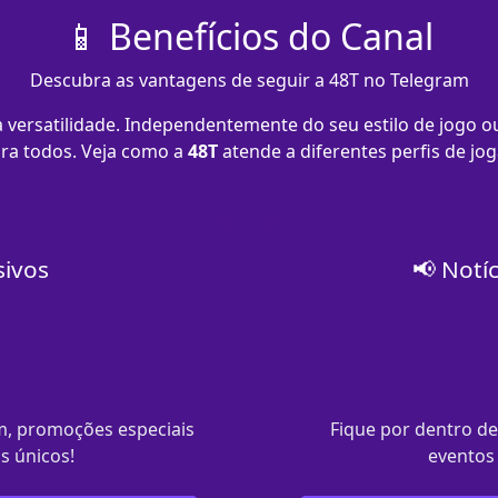
📱 Benefícios do Canal
Descubra as vantagens de seguir a 48T no Telegram
 versatilidade. Independentemente do seu estilo de jogo ou
ara todos. Veja como a
48T
atende a diferentes perfis de jo
sivos
📢 Notí
m, promoções especiais
Fique por dentro d
s únicos!
eventos