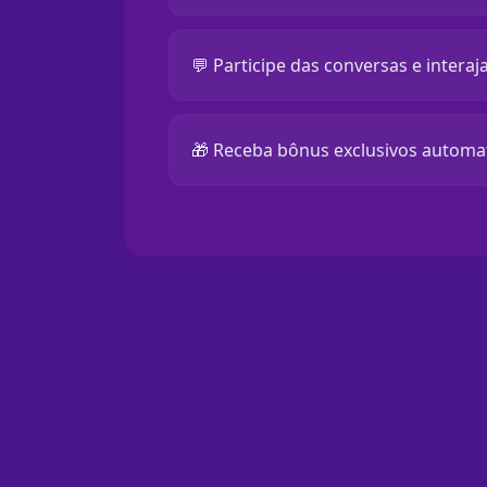
💬 Participe das conversas e interaj
🎁 Receba bônus exclusivos autom