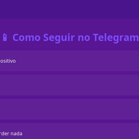
📱 Como Seguir no Telegram
ositivo
erder nada