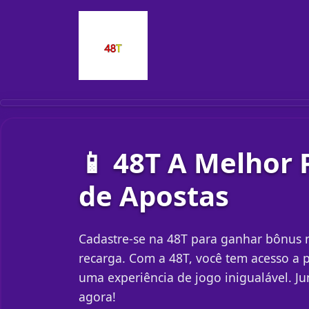
📱 48T A Melhor
de Apostas
Cadastre-se na 48T para ganhar bônus 
recarga. Com a 48T, você tem acesso a 
uma experiência de jogo inigualável. J
agora!