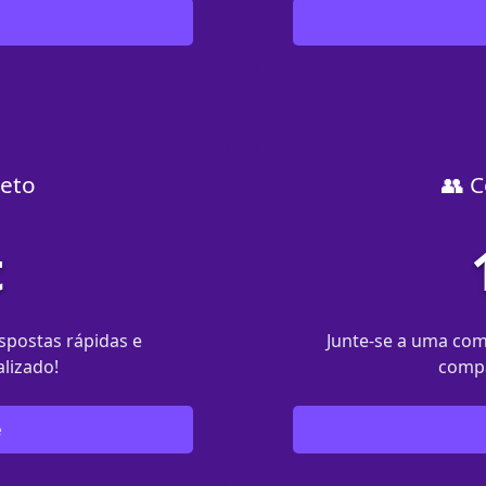
reto
👥 
t
espostas rápidas e
Junte-se a uma com
lizado!
compa
e