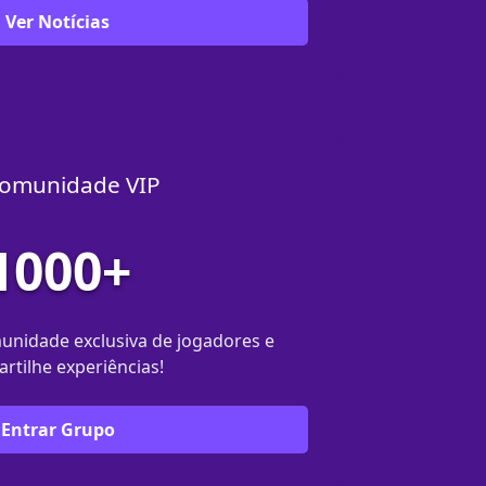
Ver Notícias
Comunidade VIP
1000+
unidade exclusiva de jogadores e
rtilhe experiências!
Entrar Grupo