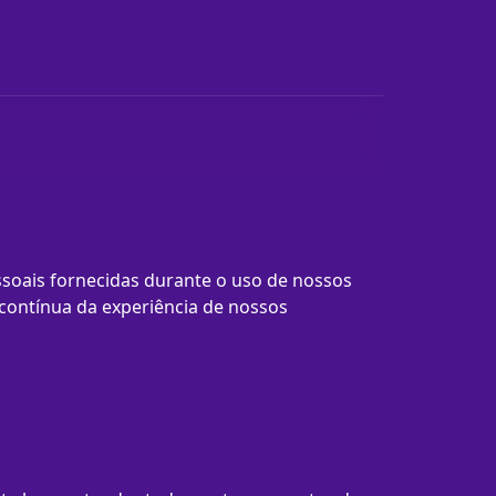
ssoais fornecidas durante o uso de nossos
 contínua da experiência de nossos