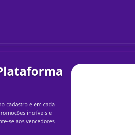
 Plataforma
no cadastro e em cada
promoções incríveis e
unte-se aos vencedores