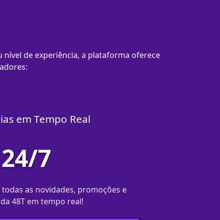
 nível de experiência, a plataforma oferece
gadores:
cias em Tempo Real
24/7
e todas as novidades, promoções e
 da 48T em tempo real!