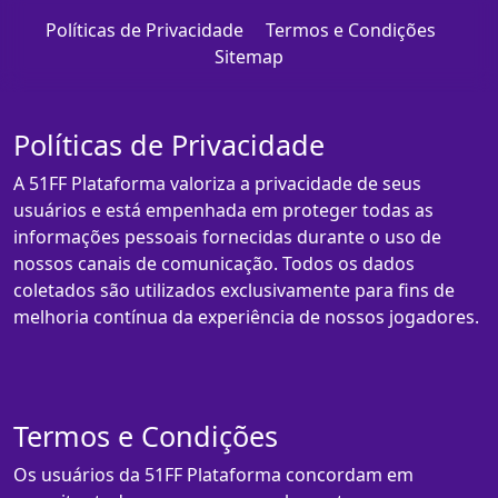
Políticas de Privacidade
Termos e Condições
Sitemap
Políticas de Privacidade
A 51FF Plataforma valoriza a privacidade de seus
usuários e está empenhada em proteger todas as
informações pessoais fornecidas durante o uso de
nossos canais de comunicação. Todos os dados
coletados são utilizados exclusivamente para fins de
melhoria contínua da experiência de nossos jogadores.
Termos e Condições
Os usuários da 51FF Plataforma concordam em