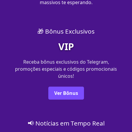
massivos te esperando.
🎁 Bônus Exclusivos
VIP
Receba bônus exclusivos do Telegram,
promoções especiais e códigos promocionais
únicos!
Ver Bônus
📢 Notícias em Tempo Real