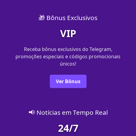
🎁 Bônus Exclusivos
VIP
Receba bônus exclusivos do Telegram,
promoções especiais e códigos promocionais
únicos!
Ver Bônus
📢 Notícias em Tempo Real
24/7