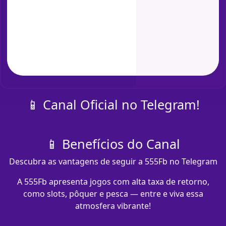
📱 Canal Oficial no Telegram!
📱 Benefícios do Canal
Descubra as vantagens de seguir a 555Fb no Telegram
A 555Fb apresenta jogos com alta taxa de retorno,
como slots, pôquer e pesca — entre e viva essa
atmosfera vibrante!