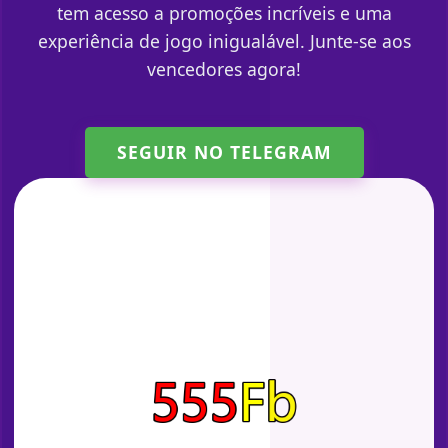
tem acesso a promoções incríveis e uma
experiência de jogo inigualável. Junte-se aos
vencedores agora!
SEGUIR NO TELEGRAM