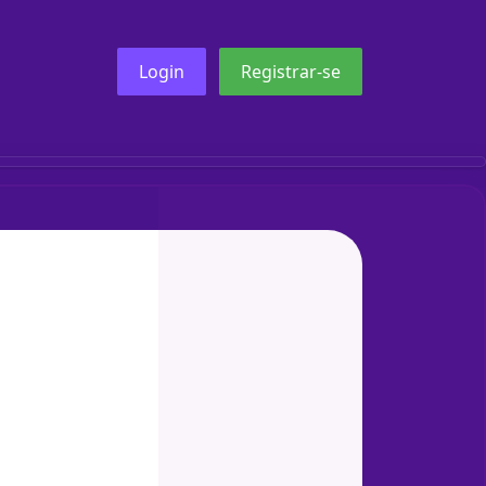
Login
Registrar-se