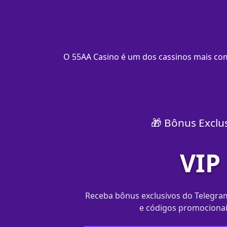
O 55AA Casino é um dos cassinos mais comp
🎁 Bônus Exclu
VIP
Receba bônus exclusivos do Telegra
e códigos promocionai