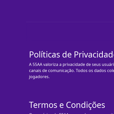
Políticas de Privacida
A 55AA valoriza a privacidade de seus usuá
canais de comunicação. Todos os dados cole
jogadores.
Termos e Condições