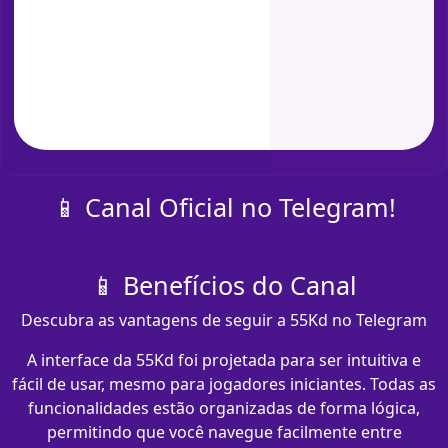
📱 Canal Oficial no Telegram!
📱 Benefícios do Canal
Descubra as vantagens de seguir a 55Kd no Telegram
A interface da 55Kd foi projetada para ser intuitiva e
fácil de usar, mesmo para jogadores iniciantes. Todas as
funcionalidades estão organizadas de forma lógica,
permitindo que você navegue facilmente entre