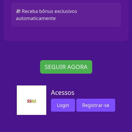
🎁 Receba bônus exclusivos
automaticamente
SEGUIR AGORA
Acessos
Login
Registrar-se