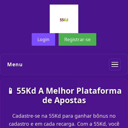
Login
Registrar-se
Menu
📱 55Kd A Melhor Plataforma
de Apostas
Cadastre-se na 55Kd para ganhar bônus no
cadastro e em cada recarga. Com a 55Kd, você