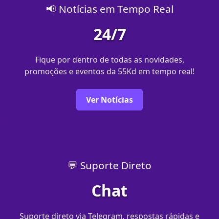
📢 Notícias em Tempo Real
24/7
Fique por dentro de todas as novidades,
promoções e eventos da 55Kd em tempo real!
Ver Notícias
💬 Suporte Direto
Chat
Suporte direto via Telegram, respostas rápidas e