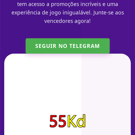
tem acesso a promoções incríveis e uma
experiência de jogo inigualável. Junte-se aos
vencedores agora!
SEGUIR NO TELEGRAM