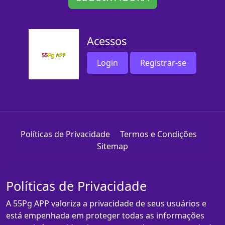
Acessos
Login
Registrar-se
Políticas de Privacidade
Termos e Condições
Sitemap
Políticas de Privacidade
A 55Pg APP valoriza a privacidade de seus usuários e
está empenhada em proteger todas as informações