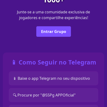
Junte-se a uma comunidade exclusiva de
jogadores e compartilhe experiências!
Entrar Grupo
📱 Como Seguir no Telegram
📱 Baixe o app Telegram no seu dispositivo
🔍 Procure por "@55Pg APPOficial"