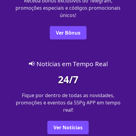
Receba bônus exclusivos do Telegram,
promoções especiais e códigos promocionais
únicos!
Ver Bônus
📢 Notícias em Tempo Real
24/7
Fique por dentro de todas as novidades,
promoções e eventos da 55Pg APP em tempo
real!
Ver Notícias