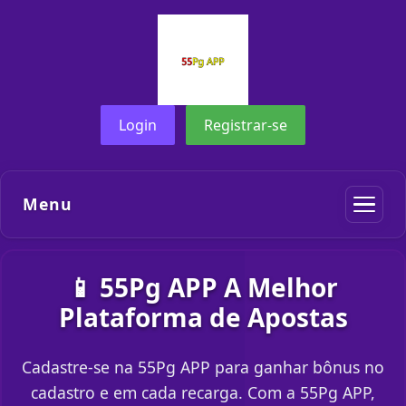
Login
Registrar-se
Menu
📱 55Pg APP A Melhor
Plataforma de Apostas
Cadastre-se na 55Pg APP para ganhar bônus no
cadastro e em cada recarga. Com a 55Pg APP,