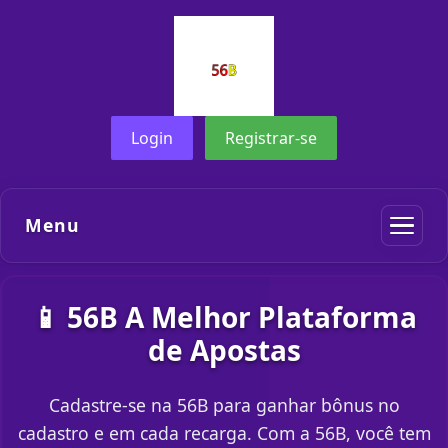
Login
Registrar-se
Menu
📱 56B A Melhor Plataforma
de Apostas
Cadastre-se na 56B para ganhar bônus no
cadastro e em cada recarga. Com a 56B, você tem