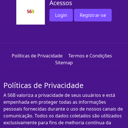
Acessos
Login
Registrar-se
Políticas de Privacidade
Termos e Condições
Sitemap
Políticas de Privacidade
A 56B valoriza a privacidade de seus usuários e está
empenhada em proteger todas as informações
pessoais fornecidas durante o uso de nossos canais de
comunicação. Todos os dados coletados são utilizados
exclusivamente para fins de melhoria contínua da