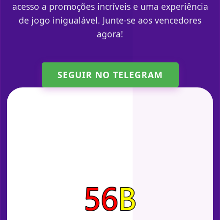
acesso a promoções incríveis e uma experiência
de jogo inigualável. Junte-se aos vencedores
agora!
SEGUIR NO TELEGRAM