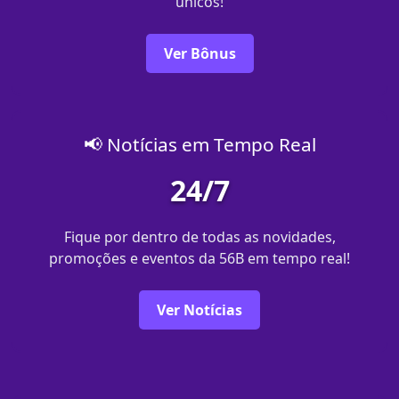
únicos!
Ver Bônus
📢 Notícias em Tempo Real
24/7
Fique por dentro de todas as novidades,
promoções e eventos da 56B em tempo real!
Ver Notícias