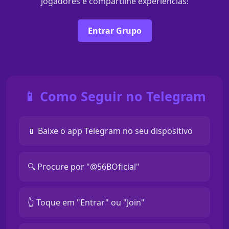
jogadores e compartilhe experiências!
Entrar Grupo
📱 Como Seguir no Telegram
📱 Baixe o app Telegram no seu dispositivo
🔍 Procure por "@56BOficial"
👆 Toque em "Entrar" ou "Join"