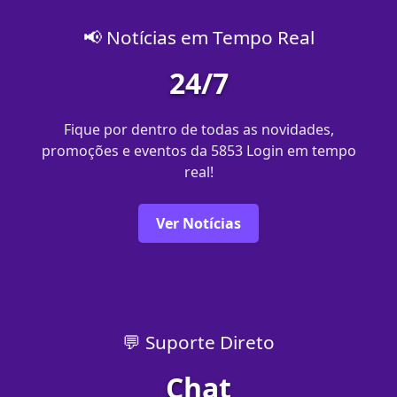
📢 Notícias em Tempo Real
24/7
Fique por dentro de todas as novidades,
promoções e eventos da 5853 Login em tempo
real!
Ver Notícias
💬 Suporte Direto
Chat