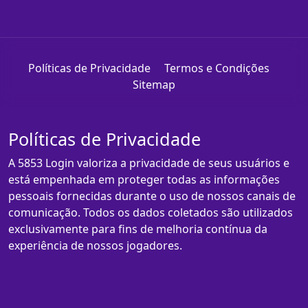
Políticas de Privacidade
Termos e Condições
Sitemap
Políticas de Privacidade
A 5853 Login valoriza a privacidade de seus usuários e
está empenhada em proteger todas as informações
pessoais fornecidas durante o uso de nossos canais de
comunicação. Todos os dados coletados são utilizados
exclusivamente para fins de melhoria contínua da
experiência de nossos jogadores.