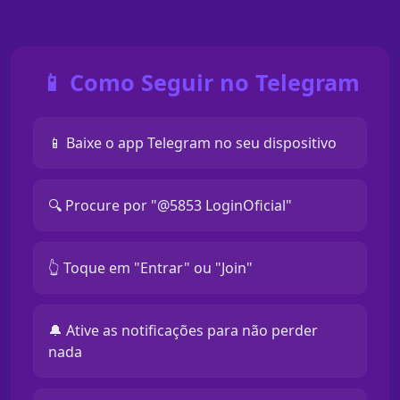
📱 Como Seguir no Telegram
📱 Baixe o app Telegram no seu dispositivo
🔍 Procure por "@5853 LoginOficial"
👆 Toque em "Entrar" ou "Join"
🔔 Ative as notificações para não perder
nada