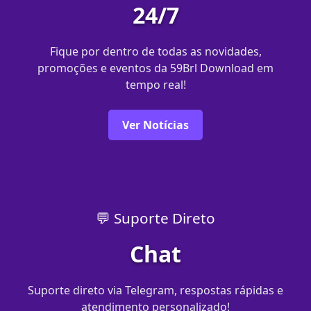
24/7
Fique por dentro de todas as novidades,
promoções e eventos da 59Brl Download em
tempo real!
Ver Notícias
💬 Suporte Direto
Chat
Suporte direto via Telegram, respostas rápidas e
atendimento personalizado!