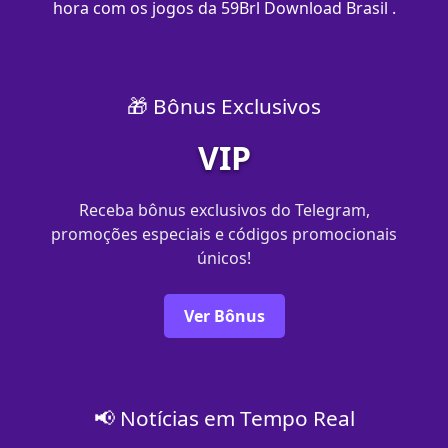
hora com os jogos da 59Brl Download Brasil .
🎁 Bônus Exclusivos
VIP
Receba bônus exclusivos do Telegram,
promoções especiais e códigos promocionais
únicos!
Ver Bônus
📢 Notícias em Tempo Real