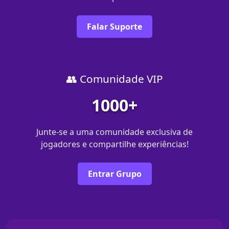
Falar Suporte
👥 Comunidade VIP
1000+
Junte-se a uma comunidade exclusiva de
jogadores e compartilhe experiências!
Entrar Grupo