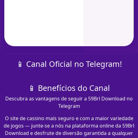
📱 Canal Oficial no Telegram!
📱 Benefícios do Canal
Descubra as vantagens de seguir a 59Brl Download no
Telegram
O site de cassino mais seguro e com a maior variedade
de jogos — junte-se a nós na plataforma online da 59Brl
Download e desfrute de diversão garantida a qualquer