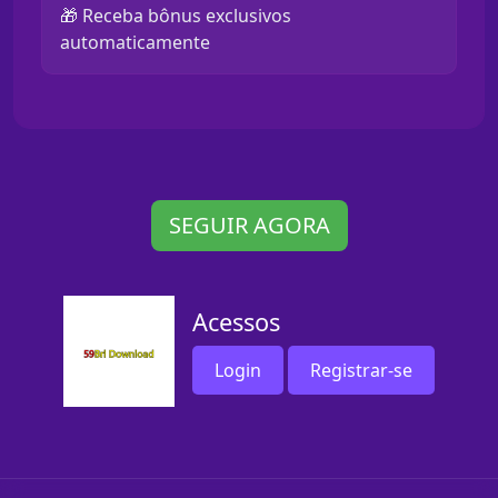
🎁 Receba bônus exclusivos
automaticamente
SEGUIR AGORA
Acessos
Login
Registrar-se