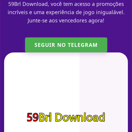
59Brl Download, você tem acesso a promoções
incríveis e uma experiência de jogo inigualável.
Junte-se aos vencedores agora!
SEGUIR NO TELEGRAM