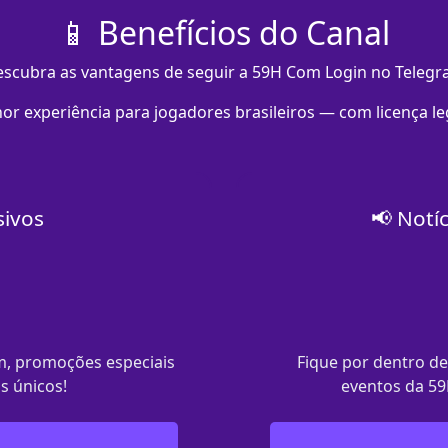
📱 Benefícios do Canal
scubra as vantagens de seguir a 59H Com Login no Teleg
r experiência para jogadores brasileiros — com licença lega
sivos
📢 Notí
m, promoções especiais
Fique por dentro d
s únicos!
eventos da 59