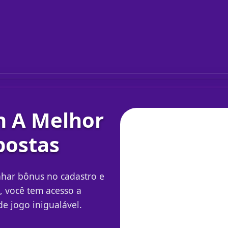
n A Melhor
postas
har bônus no cadastro e
 você tem acesso a
e jogo inigualável.