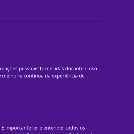
rmações pessoais fornecidas durante o uso
e melhoria contínua da experiência de
É importante ler e entender todos os