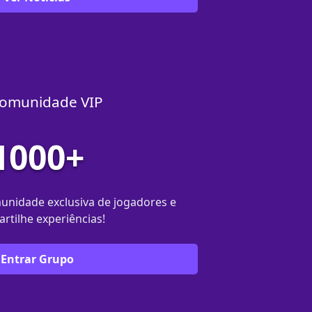
Comunidade VIP
1000+
unidade exclusiva de jogadores e
rtilhe experiências!
Entrar Grupo