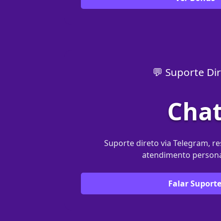
💬 Suporte Di
Cha
Suporte direto via Telegram, r
atendimento persona
Falar Suport