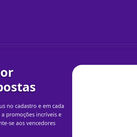
hor
postas
us no cadastro e em cada
 a promoções incríveis e
unte-se aos vencedores