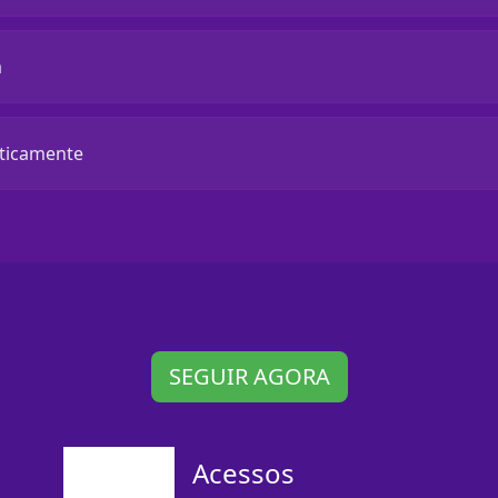
a
aticamente
SEGUIR AGORA
Acessos