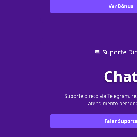
Ver Bônus
💬 Suporte Di
Cha
Suporte direto via Telegram, r
atendimento persona
Falar Suport