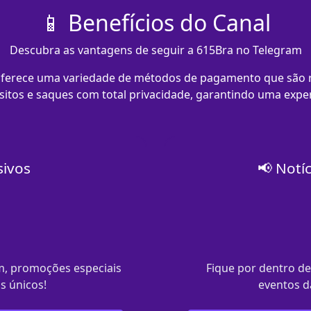
📱 Benefícios do Canal
Descubra as vantagens de seguir a 615Bra no Telegram
oferece uma variedade de métodos de pagamento que são rá
itos e saques com total privacidade, garantindo uma expe
sivos
📢 Notí
m, promoções especiais
Fique por dentro d
s únicos!
eventos d