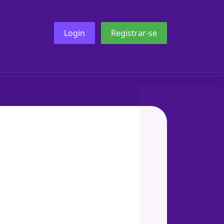
Login
Registrar-se