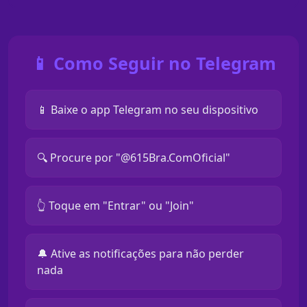
📱 Como Seguir no Telegram
📱 Baixe o app Telegram no seu dispositivo
🔍 Procure por "@615Bra.ComOficial"
👆 Toque em "Entrar" ou "Join"
🔔 Ative as notificações para não perder
nada