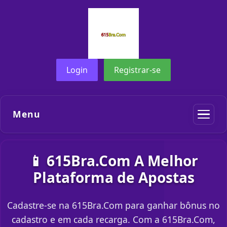
Login
Registrar-se
Menu
📱 615Bra.Com A Melhor
Plataforma de Apostas
Cadastre-se na 615Bra.Com para ganhar bônus no
cadastro e em cada recarga. Com a 615Bra.Com,