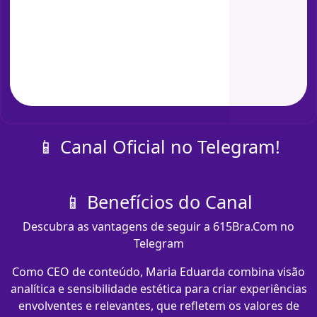
📱 Canal Oficial no Telegram!
📱 Benefícios do Canal
Descubra as vantagens de seguir a 615Bra.Com no
Telegram
Como CEO de conteúdo, Maria Eduarda combina visão
analítica e sensibilidade estética para criar experiências
envolventes e relevantes, que refletem os valores de