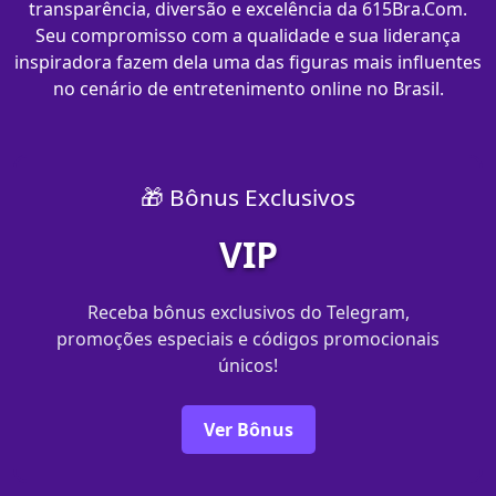
transparência, diversão e excelência da 615Bra.Com.
Seu compromisso com a qualidade e sua liderança
inspiradora fazem dela uma das figuras mais influentes
no cenário de entretenimento online no Brasil.
🎁 Bônus Exclusivos
VIP
Receba bônus exclusivos do Telegram,
promoções especiais e códigos promocionais
únicos!
Ver Bônus