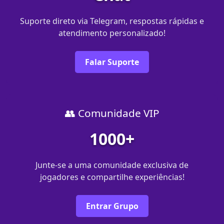
Suporte direto via Telegram, respostas rápidas e
atendimento personalizado!
Falar Suporte
👥 Comunidade VIP
1000+
Junte-se a uma comunidade exclusiva de
jogadores e compartilhe experiências!
Entrar Grupo