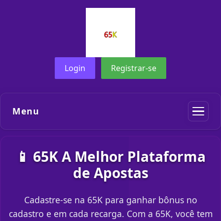
Login
Registrar-se
Menu
📱 65K A Melhor Plataforma
de Apostas
Cadastre-se na 65K para ganhar bônus no
cadastro e em cada recarga. Com a 65K, você tem