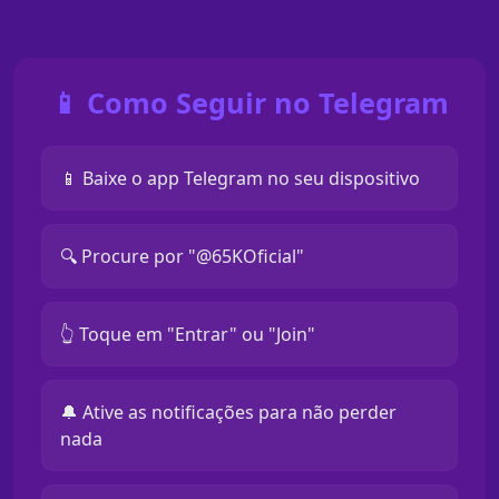
📱 Como Seguir no Telegram
📱 Baixe o app Telegram no seu dispositivo
🔍 Procure por "@65KOficial"
👆 Toque em "Entrar" ou "Join"
🔔 Ative as notificações para não perder
nada