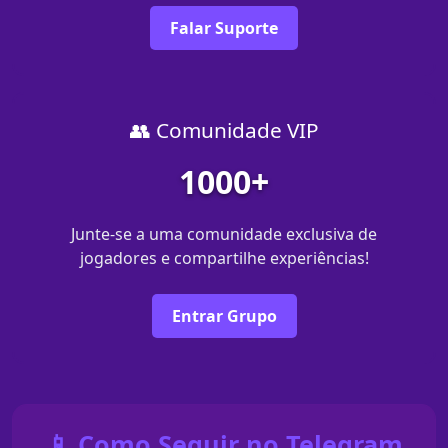
Falar Suporte
👥 Comunidade VIP
1000+
Junte-se a uma comunidade exclusiva de
jogadores e compartilhe experiências!
Entrar Grupo
📱 Como Seguir no Telegram