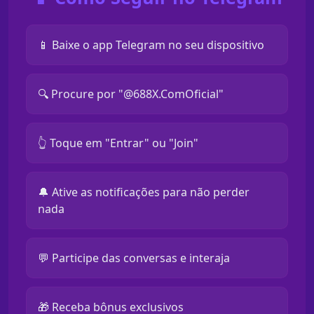
📱 Baixe o app Telegram no seu dispositivo
🔍 Procure por "@688X.ComOficial"
👆 Toque em "Entrar" ou "Join"
🔔 Ative as notificações para não perder
nada
💬 Participe das conversas e interaja
🎁 Receba bônus exclusivos