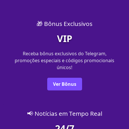
🎁 Bônus Exclusivos
VIP
Receba bônus exclusivos do Telegram,
promoções especiais e códigos promocionais
únicos!
Ver Bônus
📢 Notícias em Tempo Real
24/7