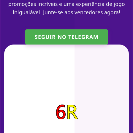
promoções incríveis e uma experiência de jogo
inigualável. Junte-se aos vencedores agora!
SEGUIR NO TELEGRAM