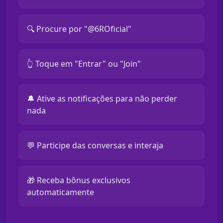
🔍 Procure por "@6ROficial"
👆 Toque em "Entrar" ou "Join"
🔔 Ative as notificações para não perder
nada
💬 Participe das conversas e interaja
🎁 Receba bônus exclusivos
automaticamente