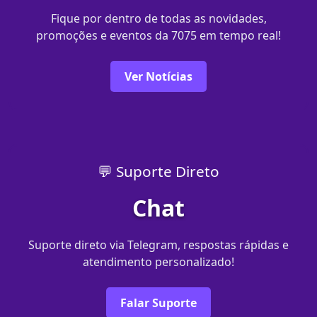
Fique por dentro de todas as novidades,
promoções e eventos da 7075 em tempo real!
Ver Notícias
💬 Suporte Direto
Chat
Suporte direto via Telegram, respostas rápidas e
atendimento personalizado!
Falar Suporte