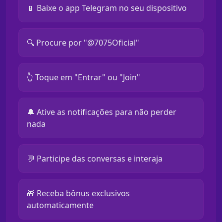
📱 Baixe o app Telegram no seu dispositivo
🔍 Procure por "@7075Oficial"
👆 Toque em "Entrar" ou "Join"
🔔 Ative as notificações para não perder
nada
💬 Participe das conversas e interaja
🎁 Receba bônus exclusivos
automaticamente