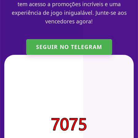
tem acesso a promoções incríveis e uma
experiência de jogo inigualável. Junte-se aos
vencedores agora!
SEGUIR NO TELEGRAM