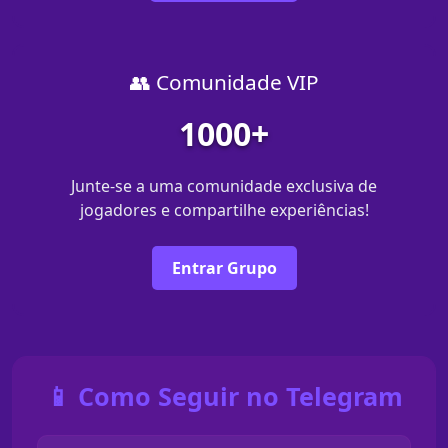
👥 Comunidade VIP
1000+
Junte-se a uma comunidade exclusiva de
jogadores e compartilhe experiências!
Entrar Grupo
📱 Como Seguir no Telegram