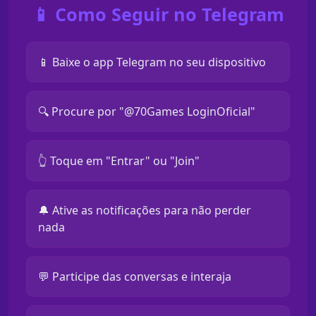
📱 Como Seguir no Telegram
📱 Baixe o app Telegram no seu dispositivo
🔍 Procure por "@70Games LoginOficial"
👆 Toque em "Entrar" ou "Join"
🔔 Ative as notificações para não perder
nada
💬 Participe das conversas e interaja