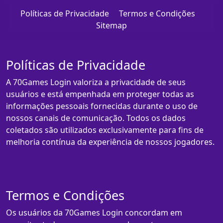
Políticas de Privacidade
Termos e Condições
Sitemap
Políticas de Privacidade
A 70Games Login valoriza a privacidade de seus
usuários e está empenhada em proteger todas as
informações pessoais fornecidas durante o uso de
nossos canais de comunicação. Todos os dados
coletados são utilizados exclusivamente para fins de
melhoria contínua da experiência de nossos jogadores.
Termos e Condições
Os usuários da 70Games Login concordam em