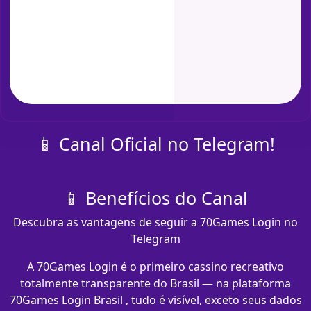
📱 Canal Oficial no Telegram!
📱 Benefícios do Canal
Descubra as vantagens de seguir a 70Games Login no
Telegram
A 70Games Login é o primeiro cassino recreativo
totalmente transparente do Brasil — na plataforma
70Games Login Brasil , tudo é visível, exceto seus dados