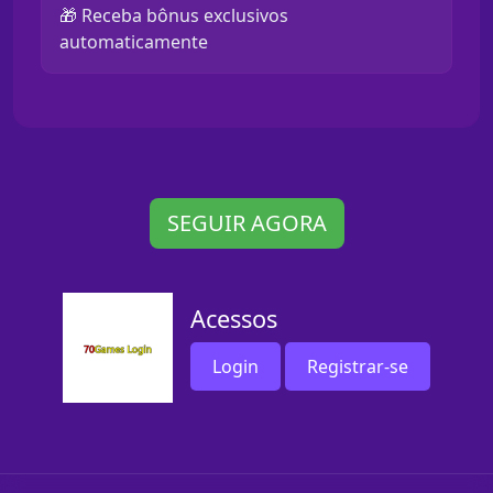
🎁 Receba bônus exclusivos
automaticamente
SEGUIR AGORA
Acessos
Login
Registrar-se