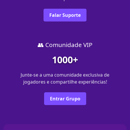
Falar Suporte
👥 Comunidade VIP
1000+
Junte-se a uma comunidade exclusiva de
jogadores e compartilhe experiências!
Entrar Grupo