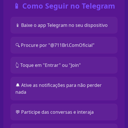
📱 Como Seguir no Telegram
📱 Baixe o app Telegram no seu dispositivo
🔍 Procure por "@711Brl.ComOficial"
👆 Toque em "Entrar" ou "Join"
🔔 Ative as notificações para não perder
nada
💬 Participe das conversas e interaja