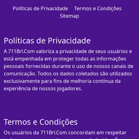
Políticas de Privacidade
Termos e Condições
Sitemap
Políticas de Privacidade
A 711Brl.Com valoriza a privacidade de seus usuários e
está empenhada em proteger todas as informações
pessoais fornecidas durante o uso de nossos canais de
comunicação. Todos os dados coletados são utilizados
exclusivamente para fins de melhoria contínua da
experiência de nossos jogadores.
Termos e Condições
Os usuários da 711Brl.Com concordam em respeitar