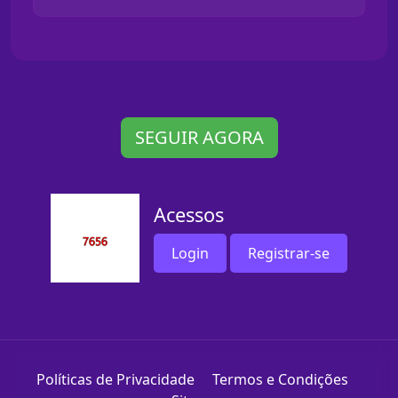
SEGUIR AGORA
Acessos
Login
Registrar-se
Políticas de Privacidade
Termos e Condições