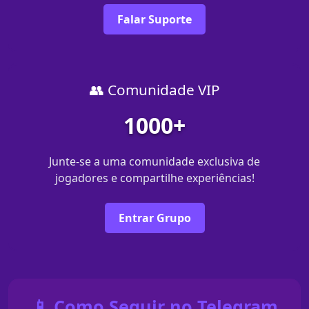
Falar Suporte
👥 Comunidade VIP
1000+
Junte-se a uma comunidade exclusiva de
jogadores e compartilhe experiências!
Entrar Grupo
📱 Como Seguir no Telegram