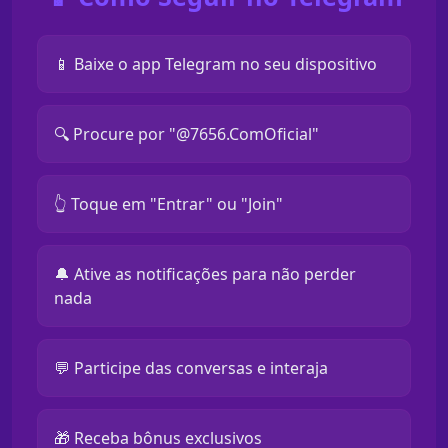
📱 Baixe o app Telegram no seu dispositivo
🔍 Procure por "@7656.ComOficial"
👆 Toque em "Entrar" ou "Join"
🔔 Ative as notificações para não perder
nada
💬 Participe das conversas e interaja
🎁 Receba bônus exclusivos