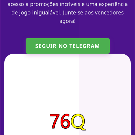
acesso a promoções incríveis e uma experiência
de jogo inigualável. Junte-se aos vencedores
agora!
SEGUIR NO TELEGRAM