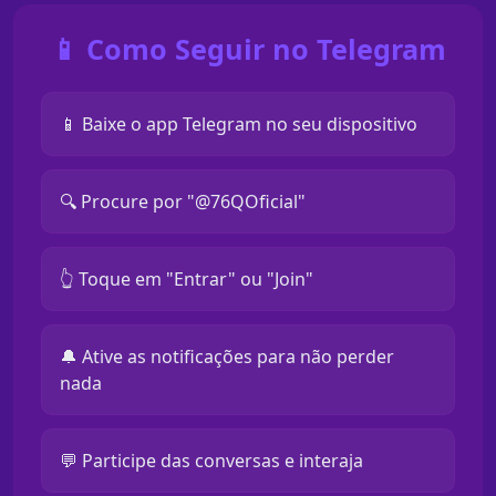
📱 Como Seguir no Telegram
📱 Baixe o app Telegram no seu dispositivo
🔍 Procure por "@76QOficial"
👆 Toque em "Entrar" ou "Join"
🔔 Ative as notificações para não perder
nada
💬 Participe das conversas e interaja