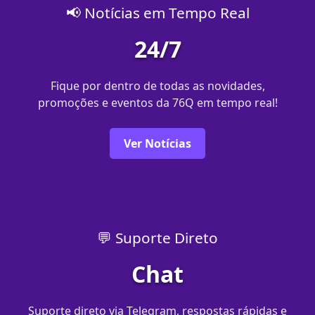
📢 Notícias em Tempo Real
24/7
Fique por dentro de todas as novidades,
promoções e eventos da 76Q em tempo real!
Ver Notícias
💬 Suporte Direto
Chat
Suporte direto via Telegram, respostas rápidas e