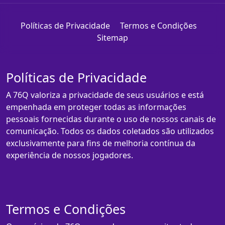
Políticas de Privacidade
Termos e Condições
Sitemap
Políticas de Privacidade
A 76Q valoriza a privacidade de seus usuários e está
empenhada em proteger todas as informações
pessoais fornecidas durante o uso de nossos canais de
comunicação. Todos os dados coletados são utilizados
exclusivamente para fins de melhoria contínua da
experiência de nossos jogadores.
Termos e Condições