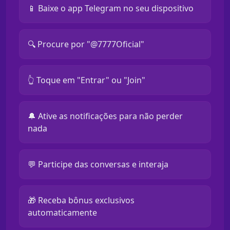
📱 Baixe o app Telegram no seu dispositivo
🔍 Procure por "@7777Oficial"
👆 Toque em "Entrar" ou "Join"
🔔 Ative as notificações para não perder
nada
💬 Participe das conversas e interaja
🎁 Receba bônus exclusivos
automaticamente