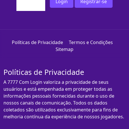
Login
Registrar-se
Políticas de Privacidade
Termos e Condições
Sitemap
Políticas de Privacidade
A 7777 Com Login valoriza a privacidade de seus
usuários e está empenhada em proteger todas as
informações pessoais fornecidas durante o uso de
nossos canais de comunicação. Todos os dados
coletados são utilizados exclusivamente para fins de
melhoria contínua da experiência de nossos jogadores.