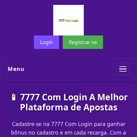
Login
Registrar-se
Menu
📱 7777 Com Login A Melhor
Plataforma de Apostas
Cadastre-se na 7777 Com Login para ganhar
bônus no cadastro e em cada recarga. Com a