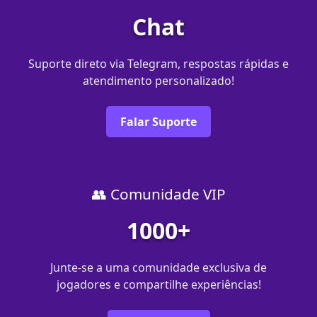
Chat
Suporte direto via Telegram, respostas rápidas e
atendimento personalizado!
Falar Suporte
👥 Comunidade VIP
1000+
Junte-se a uma comunidade exclusiva de
jogadores e compartilhe experiências!