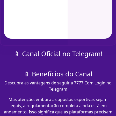
📱 Canal Oficial no Telegram!
📱 Benefícios do Canal
Descubra as vantagens de seguir a 7777 Com Login no
Telegram
Mas atenção: embora as apostas esportivas sejam
legais, a regulamentação completa ainda está em
andamento. Isso significa que as plataformas precisam