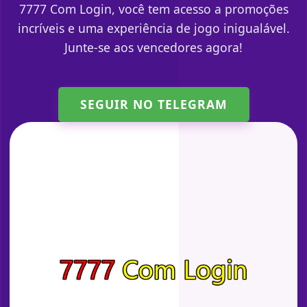
7777 Com Login, você tem acesso a promoções
incríveis e uma experiência de jogo inigualável.
Junte-se aos vencedores agora!
SEGUIR NO TELEGRAM