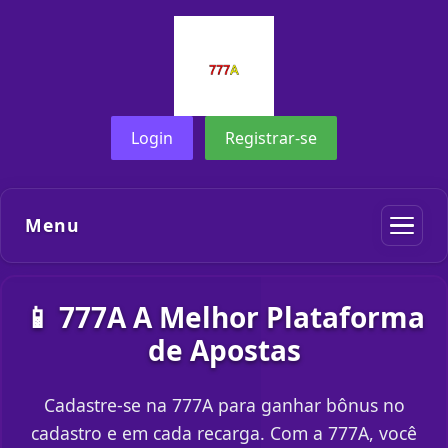
Login
Registrar-se
Menu
📱 777A A Melhor Plataforma
de Apostas
Cadastre-se na 777A para ganhar bônus no
cadastro e em cada recarga. Com a 777A, você