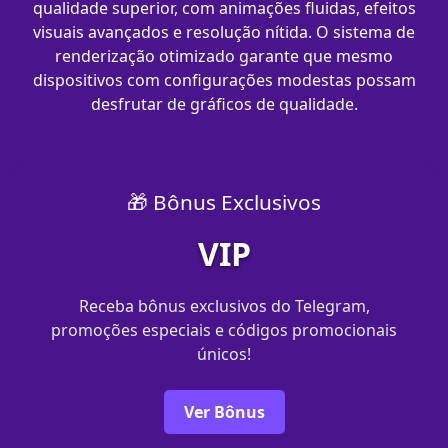
qualidade superior, com animações fluidas, efeitos
visuais avançados e resolução nítida. O sistema de
renderização otimizado garante que mesmo
dispositivos com configurações modestas possam
desfrutar de gráficos de qualidade.
🎁 Bônus Exclusivos
VIP
Receba bônus exclusivos do Telegram,
promoções especiais e códigos promocionais
únicos!
Ver Bônus