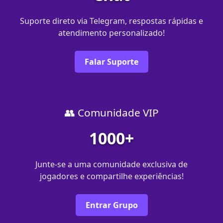
Suporte direto via Telegram, respostas rápidas e
atendimento personalizado!
Falar Suporte
👥 Comunidade VIP
1000+
Junte-se a uma comunidade exclusiva de
jogadores e compartilhe experiências!
Entrar Grupo