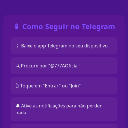
📱 Como Seguir no Telegram
📱 Baixe o app Telegram no seu dispositivo
🔍 Procure por "@777AOficial"
👆 Toque em "Entrar" ou "Join"
🔔 Ative as notificações para não perder
nada