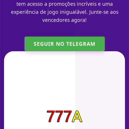
tem acesso a promoções incríveis e uma
experiência de jogo inigualável. Junte-se aos
vencedores agora!
SEGUIR NO TELEGRAM