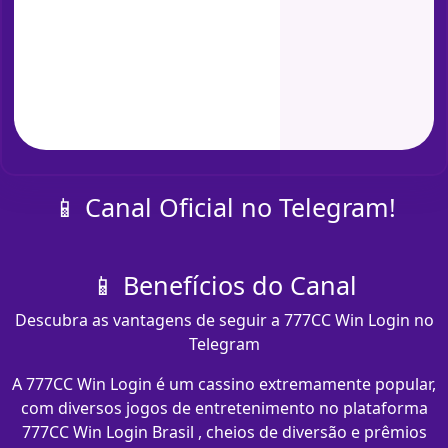
📱 Canal Oficial no Telegram!
📱 Benefícios do Canal
Descubra as vantagens de seguir a 777CC Win Login no
Telegram
A 777CC Win Login é um cassino extremamente popular,
com diversos jogos de entretenimento no plataforma
777CC Win Login Brasil , cheios de diversão e prêmios