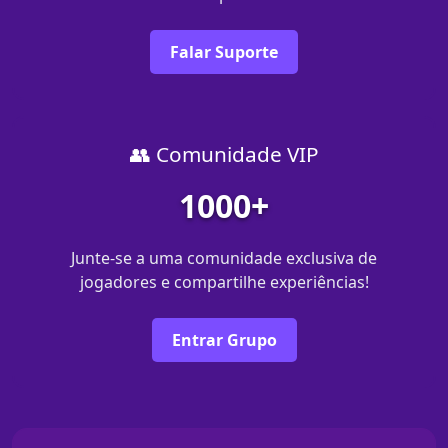
Falar Suporte
👥 Comunidade VIP
1000+
Junte-se a uma comunidade exclusiva de
jogadores e compartilhe experiências!
Entrar Grupo