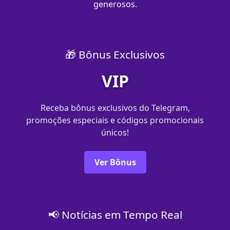
generosos.
🎁 Bônus Exclusivos
VIP
Receba bônus exclusivos do Telegram,
promoções especiais e códigos promocionais
únicos!
Ver Bônus
📢 Notícias em Tempo Real