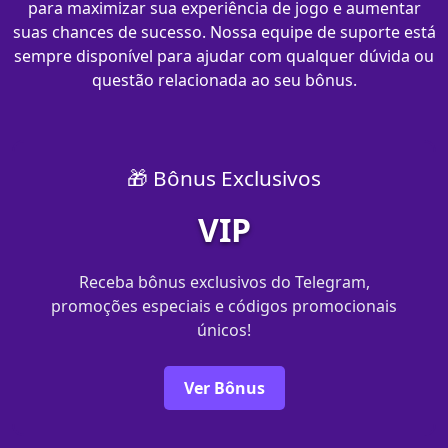
para maximizar sua experiência de jogo e aumentar
suas chances de sucesso. Nossa equipe de suporte está
sempre disponível para ajudar com qualquer dúvida ou
questão relacionada ao seu bônus.
🎁 Bônus Exclusivos
VIP
Receba bônus exclusivos do Telegram,
promoções especiais e códigos promocionais
únicos!
Ver Bônus