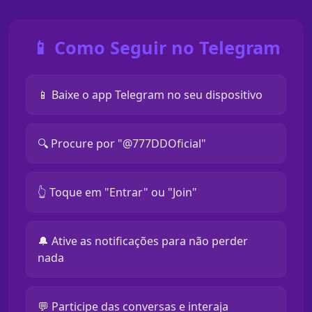
📱 Como Seguir no Telegram
📱 Baixe o app Telegram no seu dispositivo
🔍 Procure por "@777DDOficial"
👆 Toque em "Entrar" ou "Join"
🔔 Ative as notificações para não perder
nada
💬 Participe das conversas e interaja