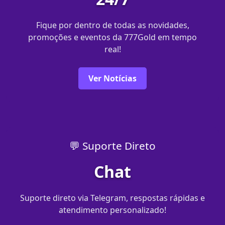
Fique por dentro de todas as novidades,
promoções e eventos da 777Gold em tempo
real!
Ver Notícias
💬 Suporte Direto
Chat
Suporte direto via Telegram, respostas rápidas e
atendimento personalizado!