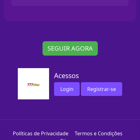
SEGUIR AGORA
Acessos
Login
Registrar-se
Políticas de Privacidade
Termos e Condições