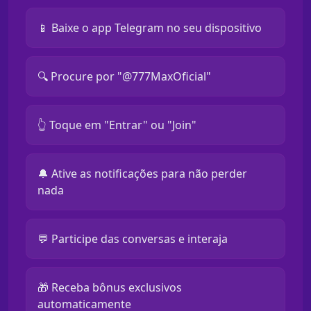
📱 Baixe o app Telegram no seu dispositivo
🔍 Procure por "@777MaxOficial"
👆 Toque em "Entrar" ou "Join"
🔔 Ative as notificações para não perder
nada
💬 Participe das conversas e interaja
🎁 Receba bônus exclusivos
automaticamente