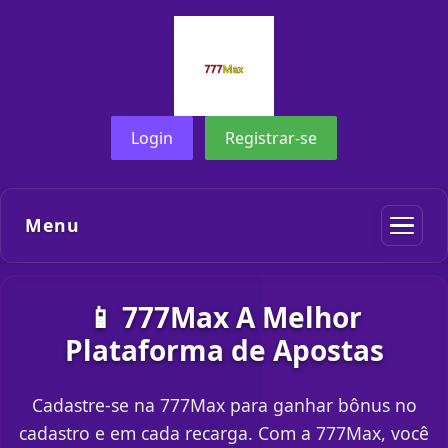
Login
Registrar-se
Menu
📱 777Max A Melhor
Plataforma de Apostas
Cadastre-se na 777Max para ganhar bônus no
cadastro e em cada recarga. Com a 777Max, você