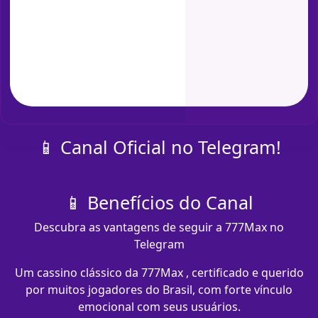
📱 Canal Oficial no Telegram!
📱 Benefícios do Canal
Descubra as vantagens de seguir a 777Max no
Telegram
Um cassino clássico da 777Max , certificado e querido
por muitos jogadores do Brasil, com forte vínculo
emocional com seus usuários.