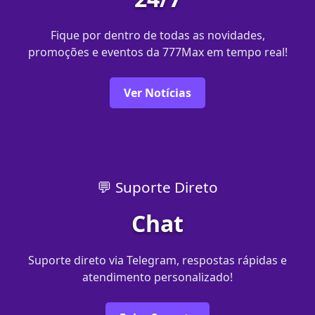
Fique por dentro de todas as novidades,
promoções e eventos da 777Max em tempo real!
Ver Notícias
💬 Suporte Direto
Chat
Suporte direto via Telegram, respostas rápidas e
atendimento personalizado!