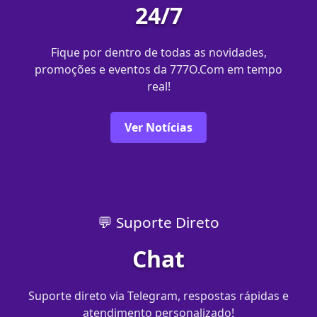
24/7
Fique por dentro de todas as novidades,
promoções e eventos da 777O.Com em tempo
real!
Ver Notícias
💬 Suporte Direto
Chat
Suporte direto via Telegram, respostas rápidas e
atendimento personalizado!