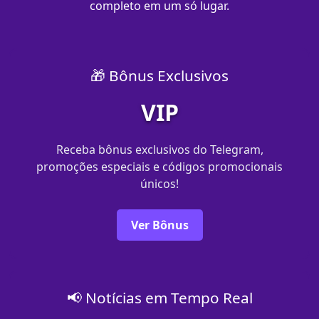
completo em um só lugar.
🎁 Bônus Exclusivos
VIP
Receba bônus exclusivos do Telegram,
promoções especiais e códigos promocionais
únicos!
Ver Bônus
📢 Notícias em Tempo Real