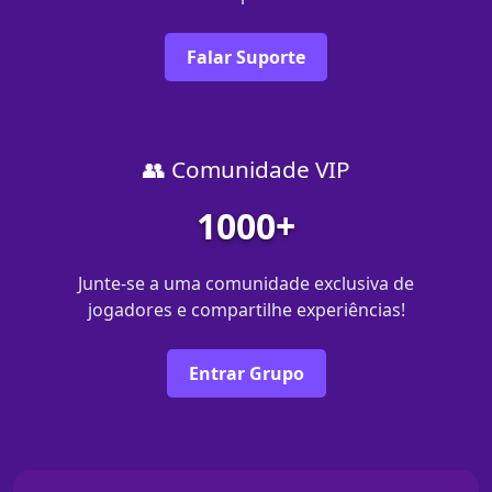
Falar Suporte
👥 Comunidade VIP
1000+
Junte-se a uma comunidade exclusiva de
jogadores e compartilhe experiências!
Entrar Grupo