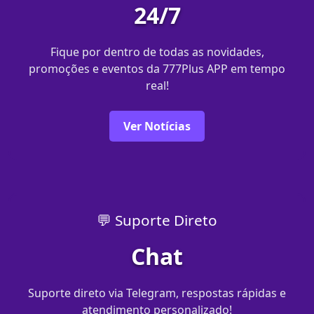
24/7
Fique por dentro de todas as novidades,
promoções e eventos da 777Plus APP em tempo
real!
Ver Notícias
💬 Suporte Direto
Chat
Suporte direto via Telegram, respostas rápidas e
atendimento personalizado!