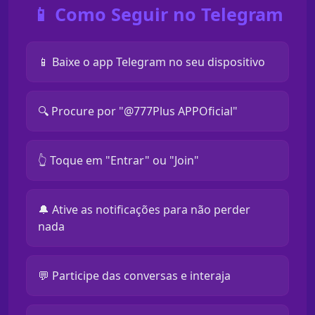
📱 Como Seguir no Telegram
📱 Baixe o app Telegram no seu dispositivo
🔍 Procure por "@777Plus APPOficial"
👆 Toque em "Entrar" ou "Join"
🔔 Ative as notificações para não perder
nada
💬 Participe das conversas e interaja