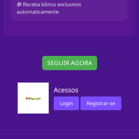
🎁 Receba bônus exclusivos
automaticamente
SEGUIR AGORA
Acessos
Login
Registrar-se