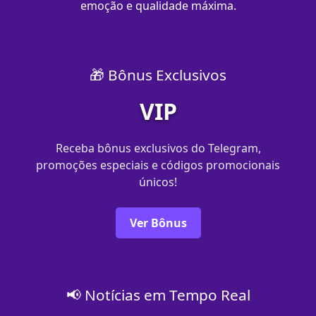
emoção e qualidade máxima.
🎁 Bônus Exclusivos
VIP
Receba bônus exclusivos do Telegram,
promoções especiais e códigos promocionais
únicos!
Ver Bônus
📢 Notícias em Tempo Real