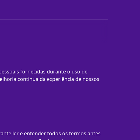
pessoais fornecidas durante o uso de
elhoria contínua da experiência de nossos
ante ler e entender todos os termos antes