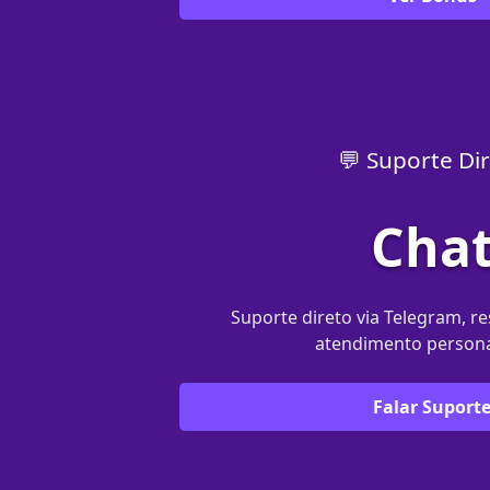
💬 Suporte Di
Cha
Suporte direto via Telegram, r
atendimento persona
Falar Suport