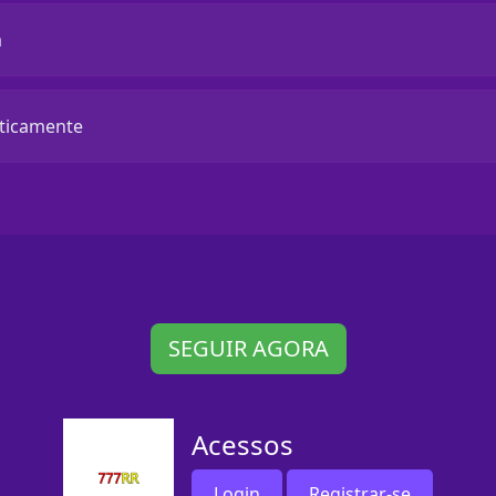
a
aticamente
SEGUIR AGORA
Acessos
Login
Registrar-se