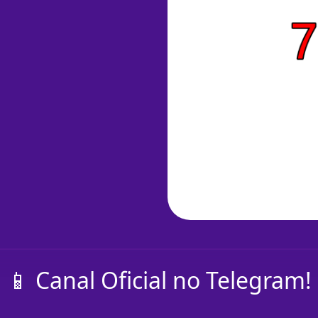
📱 Canal Oficial no Telegram!