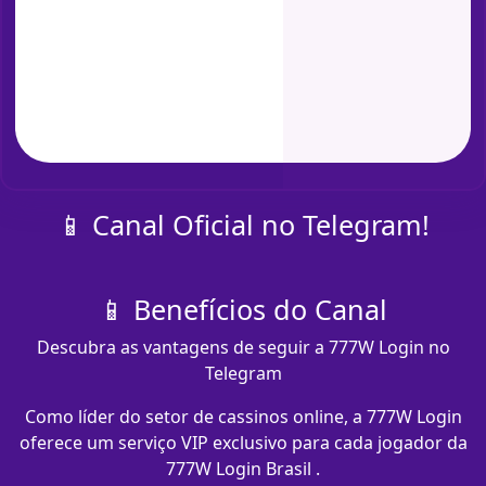
📱 Canal Oficial no Telegram!
📱 Benefícios do Canal
Descubra as vantagens de seguir a 777W Login no
Telegram
Como líder do setor de cassinos online, a 777W Login
oferece um serviço VIP exclusivo para cada jogador da
777W Login Brasil .