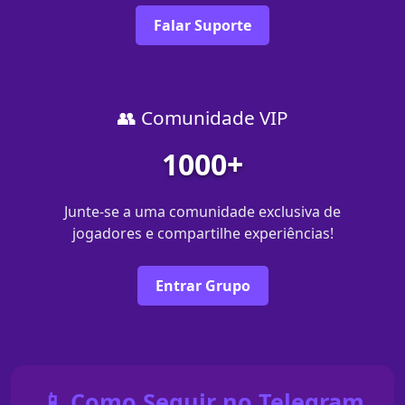
Falar Suporte
👥 Comunidade VIP
1000+
Junte-se a uma comunidade exclusiva de
jogadores e compartilhe experiências!
Entrar Grupo
📱 Como Seguir no Telegram