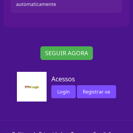
automaticamente
SEGUIR AGORA
Acessos
Login
Registrar-se