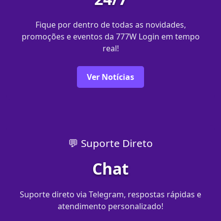
Fique por dentro de todas as novidades,
promoções e eventos da 777W Login em tempo
real!
Ver Notícias
💬 Suporte Direto
Chat
Suporte direto via Telegram, respostas rápidas e
atendimento personalizado!