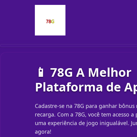
📱 78G A Melhor
Plataforma de A
Cadastre-se na 78G para ganhar bônus 
recarga. Com a 78G, você tem acesso a 
uma experiência de jogo inigualável. J
agora!