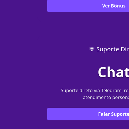
Ver Bônus
💬 Suporte Di
Cha
Suporte direto via Telegram, r
atendimento persona
Falar Suport