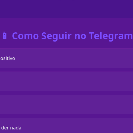
📱 Como Seguir no Telegram
ositivo
erder nada