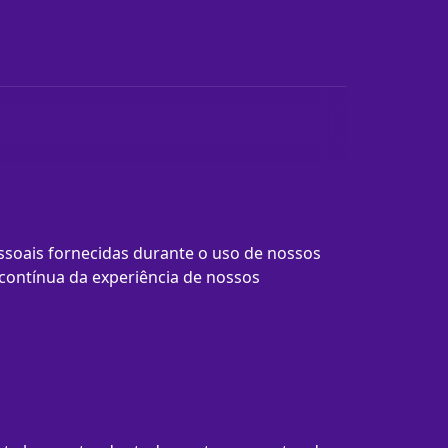
ssoais fornecidas durante o uso de nossos
 contínua da experiência de nossos