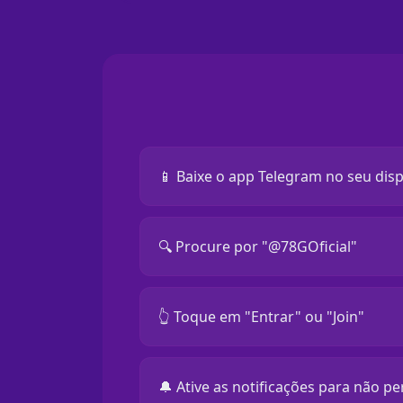
📱 Baixe o app Telegram no seu disp
🔍 Procure por "@78GOficial"
👆 Toque em "Entrar" ou "Join"
🔔 Ative as notificações para não p